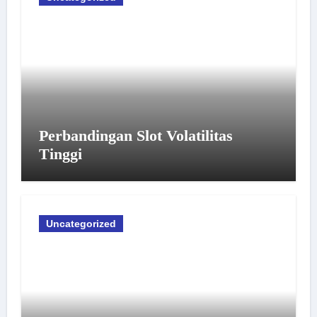
Perbandingan Slot Volatilitas
Tinggi
Uncategorized