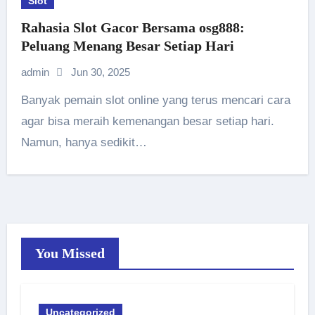
Slot
Rahasia Slot Gacor Bersama osg888:
Peluang Menang Besar Setiap Hari
admin
Jun 30, 2025
Banyak pemain slot online yang terus mencari cara
agar bisa meraih kemenangan besar setiap hari.
Namun, hanya sedikit…
You Missed
Uncategorized